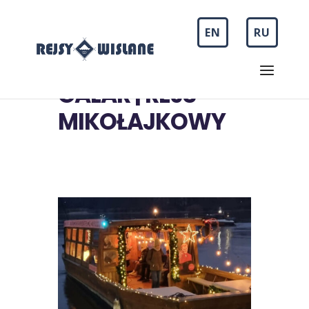
EN
RU
GALAR | REJS
MIKOŁAJKOWY