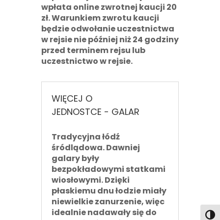
wpłata online zwrotnej kaucji
20
zł
. Warunkiem zwrotu kaucji
będzie odwołanie uczestnictwa
w rejsie nie później niż 24 godziny
przed terminem rejsu lub
uczestnictwo w rejsie.
WIĘCEJ O
JEDNOSTCE - GALAR
Tradycyjna łódź
śródlądowa. Dawniej
galary były
bezpokładowymi statkami
wiosłowymi. Dzięki
płaskiemu dnu łodzie miały
niewielkie zanurzenie, więc
idealnie nadawały się do
Toggl