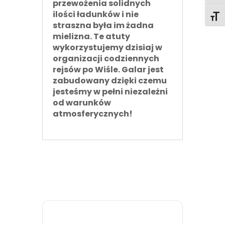
przewożenia solidnych
ilości ładunków i nie
Toggl
straszna była im żadna
mielizna. Te atuty
wykorzystujemy dzisiaj w
organizacji codziennych
rejsów po Wiśle. Galar jest
zabudowany dzięki czemu
jesteśmy w pełni niezależni
od warunków
atmosferycznych!