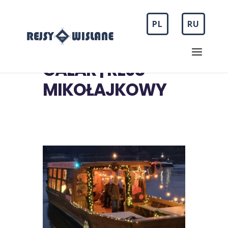
PL
RU
GALAR | REJS
MIKOŁAJKOWY