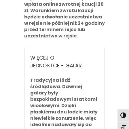
wpłata online zwrotnej kaucji
20
zł
. Warunkiem zwrotu kaucji
będzie odwołanie uczestnictwa
w rejsie nie później niż 24 godziny
przed terminem rejsu lub
uczestnictwo w rejsie.
WIĘCEJ O
JEDNOSTCE - GALAR
Tradycyjna łódź
śródlądowa. Dawniej
galary były
bezpokładowymi statkami
wiosłowymi. Dzięki
płaskiemu dnu łodzie miały
Toggl
niewielkie zanurzenie, więc
idealnie nadawały się do
Toggl