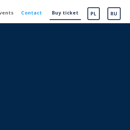
vents
Contact
Buy ticket
PL
RU