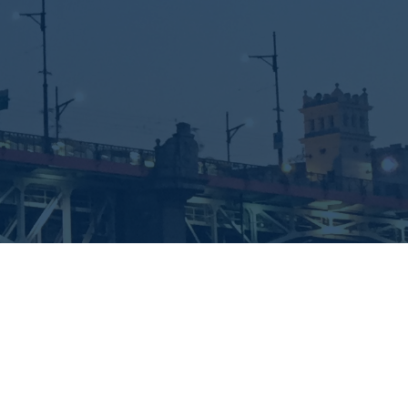
E AN EXCLUSIVE CRUISE?
ntact form below.