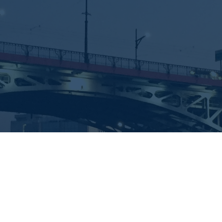
DO YOU WANT TO ORGANIZ
Please use the co
UISE
T?