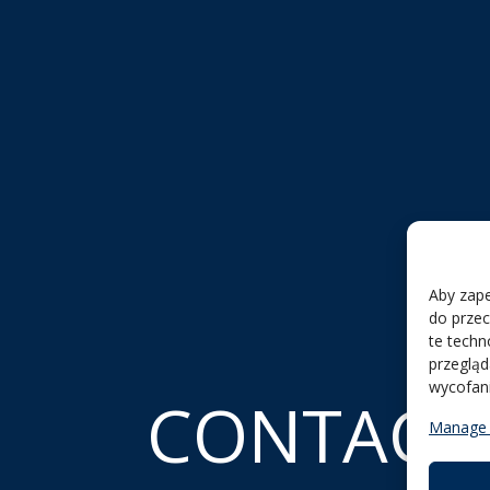
Aby zape
do przec
te techn
przegląd
wycofani
CONTACT
Manage 