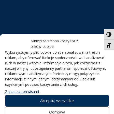
Toggl
Niniejsza strona korzysta z
plików cookie
Toggl
Wykorzystujemy pliki cookie do spersonalizowania treści i
reklam, aby oferować funkcje społecznościowe i analizować
ruch w naszej witrynie. Informacje o tym, jak korzystasz z
naszej witryny, udostępniamy partnerom społecznościowym,
WISŁA
reklamowym i analitycznym. Partnerzy mogą połączyć te
informacje z innymi danymi otrzymanymi od Ciebie lub
uzyskanymi podczas korzystania z ich usług.
Zarządzaj serwisami
Odkryj z nami magię Królowej
Polskich Rzek. Poznaj wyjątkową
Akceptuj wszystkie
wiślaną atmosferę. Wisła stała się
bardzo dostępna, Warszawa jest
Odmowa