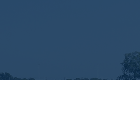
Zapraszamy na niesamowitą przygodę na
wodzie! Od lat specjalizujemy się w tworzeniu
kompleksowych projektów wodniackich, które
pozwalają odkryć zupełnie nowy świat. Naszą
pasją jest zapewnienie wyjątkowych