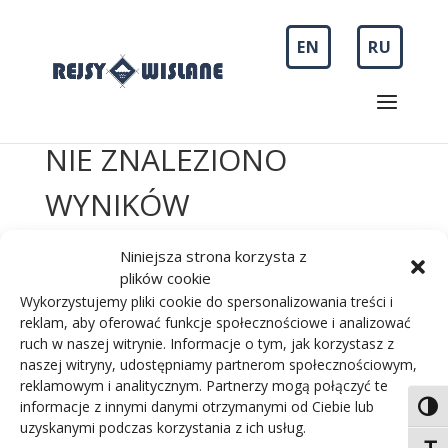
EN
RU
NIE ZNALEZIONO
WYNIKÓW
Nie można odnaleźć żądanej strony. Spróbuj
Niniejsza strona korzysta z
doprecyzować wyszukiwanie lub użyj nawigacji
plików cookie
powyżej, aby znaleźć wpis.
Wykorzystujemy pliki cookie do spersonalizowania treści i
reklam, aby oferować funkcje społecznościowe i analizować
ruch w naszej witrynie. Informacje o tym, jak korzystasz z
© Copyright 2014-2025 Rejsy Wiślane
naszej witryny, udostępniamy partnerom społecznościowym,
|
Regulamin
Polityka prywatności
reklamowym i analitycznym. Partnerzy mogą połączyć te
informacje z innymi danymi otrzymanymi od Ciebie lub
Toggl
uzyskanymi podczas korzystania z ich usług.