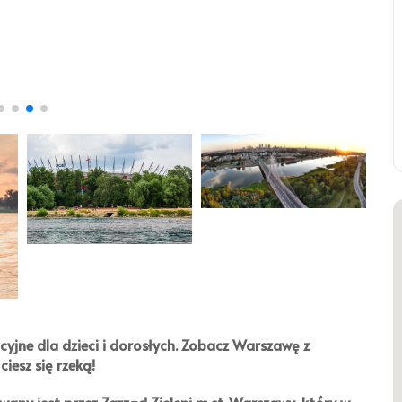
cyjne dla dzieci i dorosłych. Zobacz Warszawę z
ciesz się rzeką!
wany jest przez
Zarząd Zieleni m.st. Warszawy
, który w