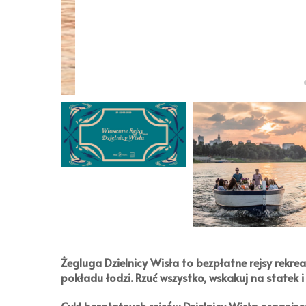
Żegluga Dzielnicy Wisła
to bezpłatne rejsy rekrea
pokładu łodzi. Rzuć wszystko, wskakuj na statek i 
Cykl bezpłatnych rejsów
Dzielnicy Wisła
organizo