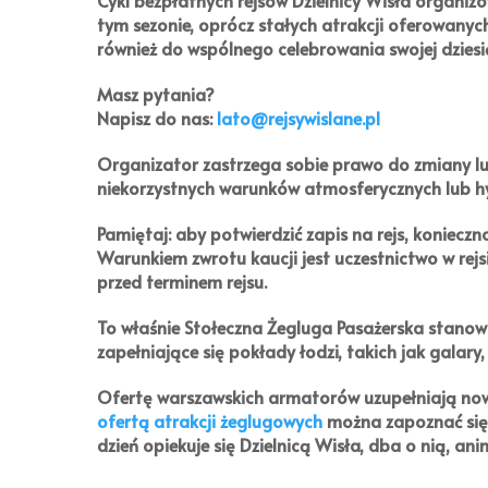
tym sezonie, oprócz stałych atrakcji oferowan
również do wspólnego celebrowania swojej dziesiąt
Masz pytania?
Napisz do nas:
lato@rejsywislane.pl
Organizator zastrzega sobie prawo do zmiany l
niekorzystnych warunków atmosferycznych lub h
Pamiętaj:
aby potwierdzić zapis na rejs, konieczn
Warunkiem zwrotu kaucji jest uczestnictwo w rejs
przed terminem rejsu.
To właśnie Stołeczna Żegluga Pasażerska stanow
zapełniające się pokłady łodzi, takich jak galary, 
Ofertę warszawskich armatorów uzupełniają nowo
ofertą atrakcji żeglugowych
można zapoznać się n
dzień opiekuje się Dzielnicą Wisła, dba o nią, anim