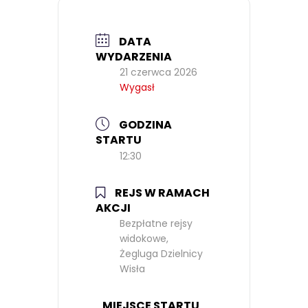
DATA
WYDARZENIA
21 czerwca 2026
Wygasł
GODZINA
STARTU
12:30
REJS W RAMACH
AKCJI
Bezpłatne rejsy
widokowe,
Żegluga Dzielnicy
Wisła
MIEJSCE STARTU