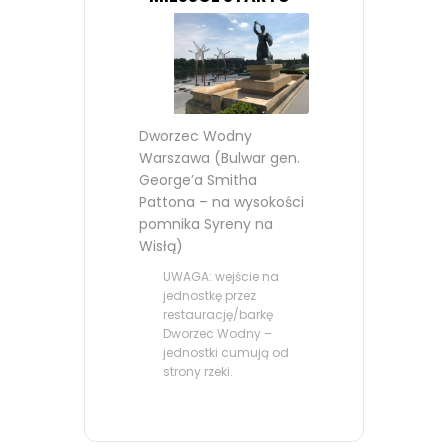
Dworzec Wodny
Warszawa (Bulwar gen.
George’a Smitha
Pattona – na wysokości
pomnika Syreny na
Wisłą)
UWAGA: wejście na
jednostkę przez
restaurację/barkę
Dworzec Wodny –
jednostki cumują od
strony rzeki.