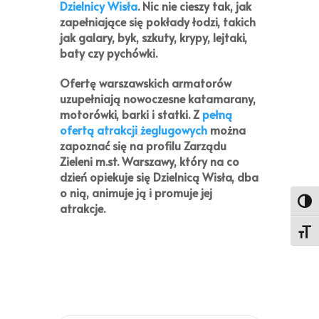
Dzielnicy Wisła
. Nic nie cieszy tak, jak
zapełniające się pokłady łodzi, takich
jak galary, byk, szkuty, krypy, lejtaki,
baty czy pychówki.
Ofertę warszawskich armatorów
uzupełniają nowoczesne katamarany,
motorówki, barki i statki. Z
pełną
ofertą atrakcji żeglugowych
można
zapoznać się na profilu Zarządu
Zieleni m.st. Warszawy, który na co
dzień opiekuje się Dzielnicą Wisła, dba
o nią, animuje ją i promuje jej
Toggl
atrakcje.
Toggl