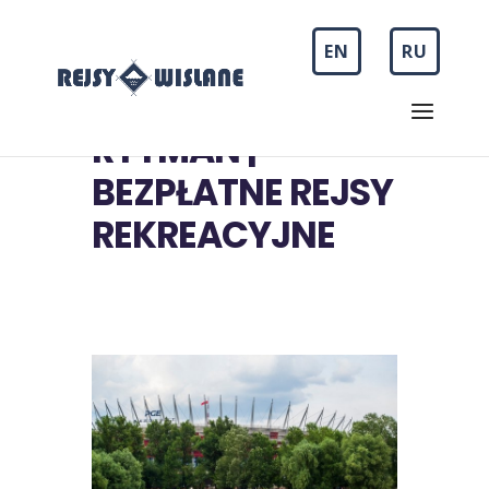
EN
RU
RYTMAN |
BEZPŁATNE REJSY
REKREACYJNE