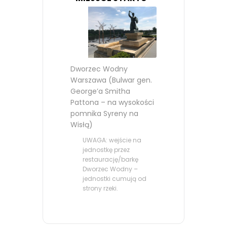
Dworzec Wodny
Warszawa (Bulwar gen.
George’a Smitha
Pattona – na wysokości
pomnika Syreny na
Wisłą)
UWAGA: wejście na
jednostkę przez
restaurację/barkę
Dworzec Wodny –
jednostki cumują od
strony rzeki.