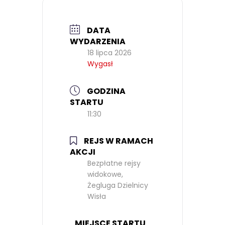
DATA
WYDARZENIA
18 lipca 2026
Wygasł
GODZINA
STARTU
11:30
REJS W RAMACH
AKCJI
Bezpłatne rejsy
widokowe,
Żegluga Dzielnicy
Wisła
MIEJSCE STARTU