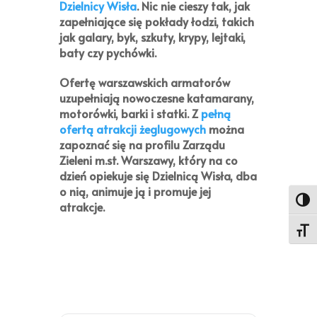
Dzielnicy Wisła
. Nic nie cieszy tak, jak
zapełniające się pokłady łodzi, takich
jak galary, byk, szkuty, krypy, lejtaki,
baty czy pychówki.
Ofertę warszawskich armatorów
uzupełniają nowoczesne katamarany,
motorówki, barki i statki. Z
pełną
ofertą atrakcji żeglugowych
można
zapoznać się na profilu Zarządu
Zieleni m.st. Warszawy, który na co
dzień opiekuje się Dzielnicą Wisła, dba
o nią, animuje ją i promuje jej
Toggl
atrakcje.
Toggl