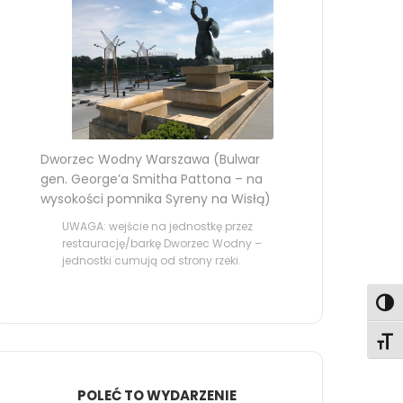
Dworzec Wodny Warszawa (Bulwar
gen. George’a Smitha Pattona – na
wysokości pomnika Syreny na Wisłą)
UWAGA: wejście na jednostkę przez
restaurację/barkę Dworzec Wodny –
jednostki cumują od strony rzeki.
Toggl
Toggl
POLEĆ TO WYDARZENIE