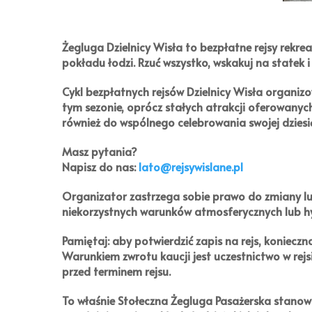
Żegluga Dzielnicy Wisła
to bezpłatne rejsy rekrea
pokładu łodzi. Rzuć wszystko, wskakuj na statek i 
Cykl bezpłatnych rejsów
Dzielnicy Wisła
organizo
tym sezonie, oprócz stałych atrakcji oferowan
również do wspólnego celebrowania swojej dziesiąt
Masz pytania?
Napisz do nas:
lato@rejsywislane.pl
Organizator zastrzega sobie prawo do zmiany l
niekorzystnych warunków atmosferycznych lub h
Pamiętaj:
aby potwierdzić zapis na rejs, konieczn
Warunkiem zwrotu kaucji jest uczestnictwo w rejs
przed terminem rejsu.
To właśnie Stołeczna Żegluga Pasażerska stanow