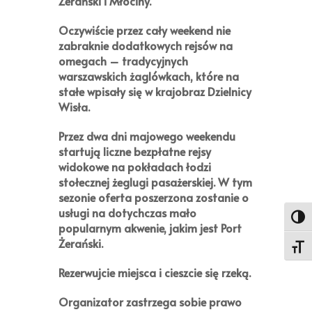
Żerański i Młociny.
Oczywiście przez cały weekend nie
zabraknie dodatkowych rejsów na
omegach – tradycyjnych
warszawskich żaglówkach, które na
stałe wpisały się w krajobraz Dzielnicy
Wisła.
Przez dwa dni majowego weekendu
startują liczne bezpłatne rejsy
widokowe na pokładach łodzi
stołecznej żeglugi pasażerskiej. W tym
sezonie oferta poszerzona zostanie o
usługi na dotychczas mało
Toggl
popularnym akwenie, jakim jest Port
Żerański.
Toggl
Rezerwujcie miejsca i cieszcie się rzeką.
Organizator zastrzega sobie prawo