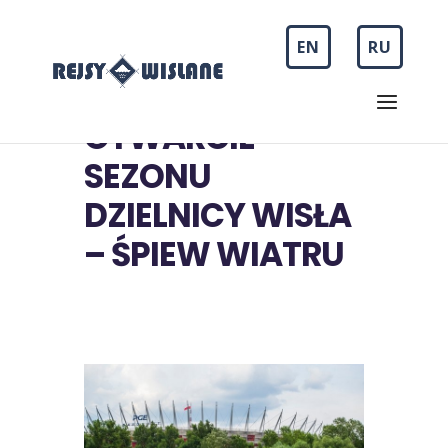
EN
RU
OTWARCIE
SEZONU
DZIELNICY WISŁA
– ŚPIEW WIATRU