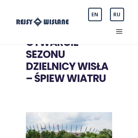
EN
RU
OTWARCIE
SEZONU
DZIELNICY WISŁA
– ŚPIEW WIATRU