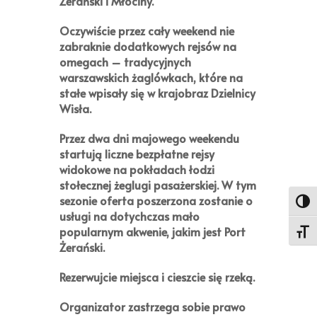
Żerański i Młociny.
Oczywiście przez cały weekend nie
zabraknie dodatkowych rejsów na
omegach – tradycyjnych
warszawskich żaglówkach, które na
stałe wpisały się w krajobraz Dzielnicy
Wisła.
Przez dwa dni majowego weekendu
startują liczne bezpłatne rejsy
widokowe na pokładach łodzi
stołecznej żeglugi pasażerskiej. W tym
sezonie oferta poszerzona zostanie o
Toggl
usługi na dotychczas mało
popularnym akwenie, jakim jest Port
Toggl
Żerański.
Rezerwujcie miejsca i cieszcie się rzeką.
Organizator zastrzega sobie prawo