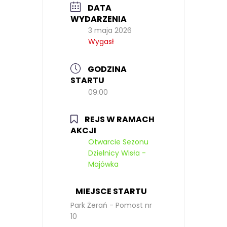
DATA
WYDARZENIA
3 maja 2026
Wygasł
GODZINA
STARTU
09:00
REJS W RAMACH
AKCJI
Otwarcie Sezonu
Dzielnicy Wisła -
Majówka
MIEJSCE STARTU
Park Żerań - Pomost nr
10