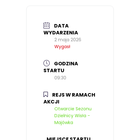
DATA
WYDARZENIA
2 maja 2026
Wygasł
GODZINA
STARTU
09:30
REJS W RAMACH
AKCJI
Otwarcie Sezonu
Dzielnicy Wisła -
Majówka
MIEJSCE STARTU