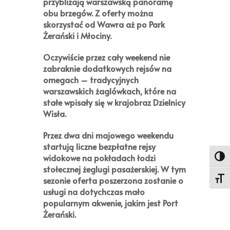
przybliżają warszawską panoramę
obu brzegów. Z oferty można
skorzystać od Wawra aż po Park
Żerański i Młociny.
Oczywiście przez cały weekend nie
zabraknie dodatkowych rejsów na
omegach – tradycyjnych
warszawskich żaglówkach, które na
stałe wpisały się w krajobraz Dzielnicy
Wisła.
Przez dwa dni majowego weekendu
startują liczne bezpłatne rejsy
widokowe na pokładach łodzi
Toggl
stołecznej żeglugi pasażerskiej. W tym
sezonie oferta poszerzona zostanie o
Toggl
usługi na dotychczas mało
popularnym akwenie, jakim jest Port
Żerański.