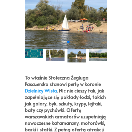
To właśnie
Stołeczna Żegluga
Pasażerska
stanowi perłę w koronie
Dzielnicy Wisła
. Nic nie cieszy tak, jak
zapełniające się pokłady łodzi, takich
jak galary, byk, szkuty, krypy, lejtaki,
baty czy pychówki. Ofertę
warszawskich armatorów uzupełniają
nowoczesne katamarany, motorówki,
barki i statki. Z pełną ofertą atrakcji