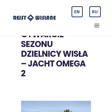
EN
RU
OTWARCIE
SEZONU
DZIELNICY WISŁA
– JACHT OMEGA
2