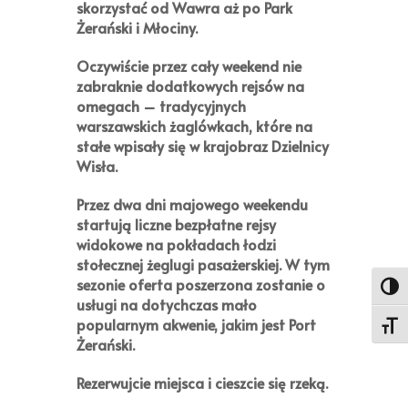
skorzystać od Wawra aż po Park
Żerański i Młociny.
Oczywiście przez cały weekend nie
zabraknie dodatkowych rejsów na
omegach – tradycyjnych
warszawskich żaglówkach, które na
stałe wpisały się w krajobraz Dzielnicy
Wisła.
Przez dwa dni majowego weekendu
startują liczne bezpłatne rejsy
widokowe na pokładach łodzi
stołecznej żeglugi pasażerskiej. W tym
sezonie oferta poszerzona zostanie o
Toggl
usługi na dotychczas mało
popularnym akwenie, jakim jest Port
Toggl
Żerański.
Rezerwujcie miejsca i cieszcie się rzeką.