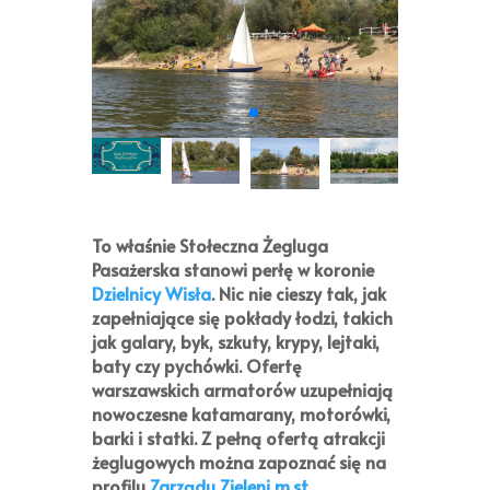
To właśnie
Stołeczna Żegluga
Pasażerska
stanowi perłę w koronie
Dzielnicy Wisła
. Nic nie cieszy tak, jak
zapełniające się pokłady łodzi, takich
jak galary, byk, szkuty, krypy, lejtaki,
baty czy pychówki. Ofertę
warszawskich armatorów uzupełniają
nowoczesne katamarany, motorówki,
barki i statki. Z pełną ofertą atrakcji
żeglugowych można zapoznać się na
profilu
Zarządu Zieleni m.st.