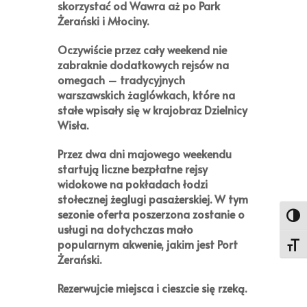
skorzystać od Wawra aż po Park
Żerański i Młociny.
Oczywiście przez cały weekend nie
zabraknie dodatkowych rejsów na
omegach – tradycyjnych
warszawskich żaglówkach, które na
stałe wpisały się w krajobraz Dzielnicy
Wisła.
Przez dwa dni majowego weekendu
startują liczne bezpłatne rejsy
widokowe na pokładach łodzi
stołecznej żeglugi pasażerskiej. W tym
sezonie oferta poszerzona zostanie o
Toggl
usługi na dotychczas mało
popularnym akwenie, jakim jest Port
Toggl
Żerański.
Rezerwujcie miejsca i cieszcie się rzeką.