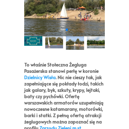
To właśnie
Stołeczna Żegluga
Pasażerska
stanowi perłę w koronie
Dzielnicy Wisła
. Nic nie cieszy tak, jak
zapełniające się pokłady łodzi, takich
jak galary, byk, szkuty, krypy, lejtaki,
baty czy pychówki. Ofertę
warszawskich armatorów uzupełniają
nowoczesne katamarany, motorówki,
barki i statki. Z pełną ofertą atrakcji
żeglugowych można zapoznać się na
profilu
Zarządu Zieleni m.st.