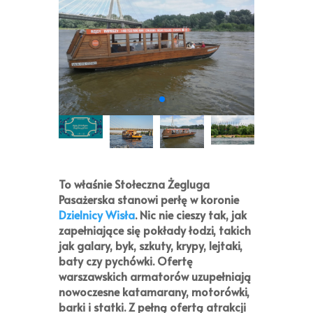
To właśnie
Stołeczna Żegluga
Pasażerska
stanowi perłę w koronie
Dzielnicy Wisła
. Nic nie cieszy tak, jak
zapełniające się pokłady łodzi, takich
jak galary, byk, szkuty, krypy, lejtaki,
baty czy pychówki. Ofertę
warszawskich armatorów uzupełniają
nowoczesne katamarany, motorówki,
barki i statki. Z pełną ofertą atrakcji