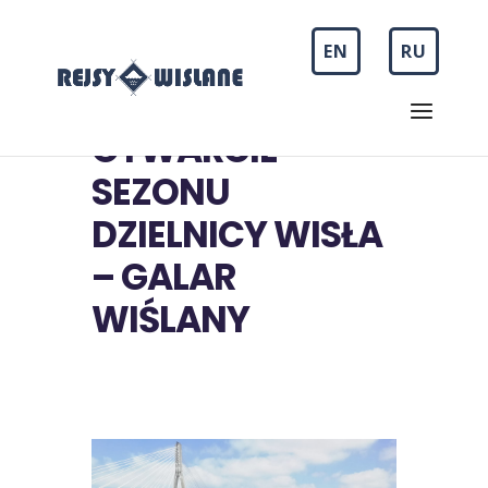
EN
RU
OTWARCIE
SEZONU
DZIELNICY WISŁA
– GALAR
WIŚLANY