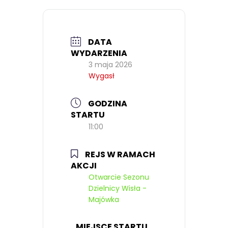
DATA
WYDARZENIA
3 maja 2026
Wygasł
GODZINA
STARTU
11:00
REJS W RAMACH
AKCJI
Otwarcie Sezonu
Dzielnicy Wisła -
Majówka
MIEJSCE STARTU