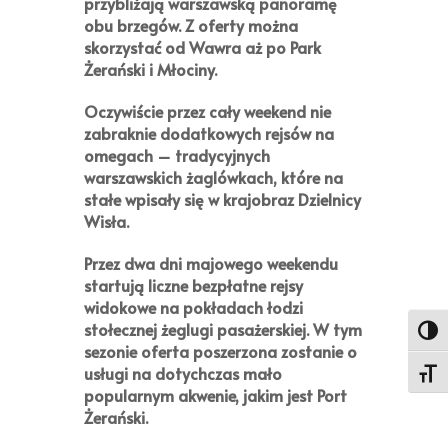
przybliżają warszawską panoramę
obu brzegów. Z oferty można
skorzystać od Wawra aż po Park
Żerański i Młociny.
Oczywiście przez cały weekend nie
zabraknie dodatkowych rejsów na
omegach – tradycyjnych
warszawskich żaglówkach, które na
stałe wpisały się w krajobraz Dzielnicy
Wisła.
Przez dwa dni majowego weekendu
startują liczne bezpłatne rejsy
widokowe na pokładach łodzi
stołecznej żeglugi pasażerskiej. W tym
Toggl
sezonie oferta poszerzona zostanie o
usługi na dotychczas mało
Toggl
popularnym akwenie, jakim jest Port
Żerański.