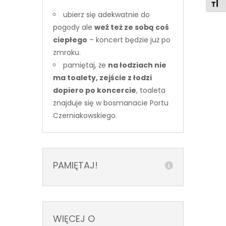
Toggl
ubierz się adekwatnie do
pogody ale
weź też ze sobą coś
ciepłego
– koncert będzie już po
zmroku.
pamiętaj, że
na łodziach nie
ma toalety, zejście z łodzi
dopiero po koncercie
, toaleta
znajduje się w bosmanacie Portu
Czerniakowskiego.
PAMIĘTAJ!
WIĘCEJ O