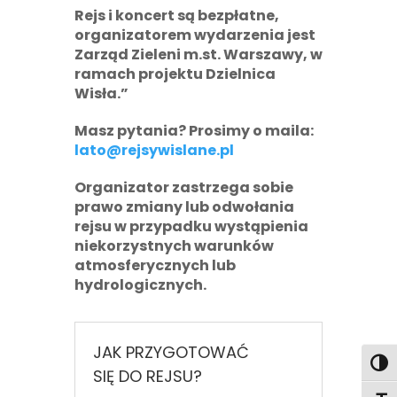
Rejs i koncert są bezpłatne,
organizatorem wydarzenia jest
Zarząd Zieleni m.st. Warszawy, w
ramach projektu Dzielnica
Wisła.”
Masz pytania? Prosimy o maila:
lato@rejsywislane.pl
Organizator zastrzega sobie
prawo zmiany lub odwołania
rejsu w przypadku wystąpienia
niekorzystnych warunków
atmosferycznych lub
hydrologicznych.
JAK PRZYGOTOWAĆ
Toggl
SIĘ DO REJSU?