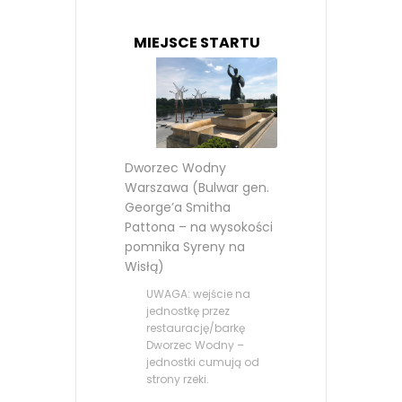
MIEJSCE STARTU
Dworzec Wodny
Warszawa (Bulwar gen.
George’a Smitha
Pattona – na wysokości
pomnika Syreny na
Wisłą)
UWAGA: wejście na
jednostkę przez
restaurację/barkę
Dworzec Wodny –
jednostki cumują od
strony rzeki.