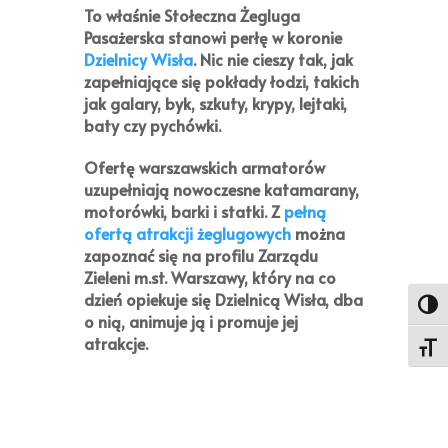
To właśnie Stołeczna Żegluga
Pasażerska stanowi perłę w koronie
Dzielnicy Wisła
. Nic nie cieszy tak, jak
zapełniające się pokłady łodzi, takich
jak galary, byk, szkuty, krypy, lejtaki,
baty czy pychówki.
Ofertę warszawskich armatorów
uzupełniają nowoczesne katamarany,
motorówki, barki i statki. Z
pełną
ofertą atrakcji żeglugowych
można
zapoznać się na profilu Zarządu
Zieleni m.st. Warszawy, który na co
dzień opiekuje się Dzielnicą Wisła, dba
Toggl
o nią, animuje ją i promuje jej
atrakcje.
Toggl