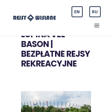
EN
RU
LUPINA VEL
BASON |
BEZPŁATNE REJSY
REKREACYJNE