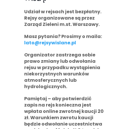
Udział w rejsach jest bezpłatny.
Rejsy organizowane są przez
Zarząd Zieleni m.st. Warszawy.
Masz pytania? Prosimy o maila:
lato@rejsywislane.pl
Organizator zastrzega sobie
prawo zmiany lub odwołania
rejsu w przypadku wystąpienia
niekorzystnych warunków
atmosferycznych lub
hydrologicznych.
Pamiętaj
– aby potwierdzić
zapis na rejs konieczna jest
wpłata online zwrotnej kaucji
20
zł
. Warunkiem zwrotu kaucji
będzie odwołanie uczestnictwa