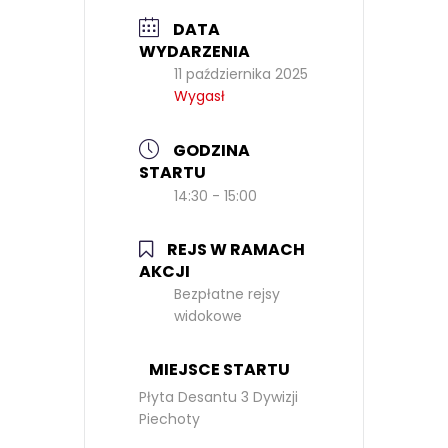
DATA
WYDARZENIA
11 października 2025
Wygasł
GODZINA
STARTU
14:30 - 15:00
REJS W RAMACH
AKCJI
Bezpłatne rejsy
widokowe
MIEJSCE STARTU
Płyta Desantu 3 Dywizji
Piechoty