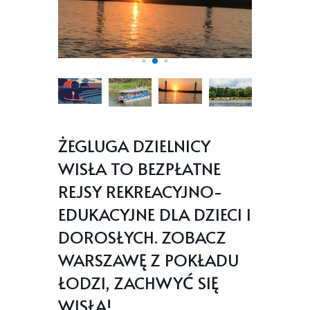
ŻEGLUGA DZIELNICY
WISŁA TO BEZPŁATNE
REJSY REKREACYJNO-
EDUKACYJNE DLA DZIECI I
DOROSŁYCH. ZOBACZ
WARSZAWĘ Z POKŁADU
ŁODZI, ZACHWYĆ SIĘ
WISŁĄ!