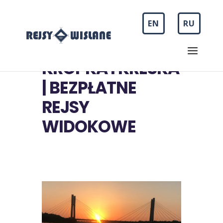
EN
RU
KROPKA I KRESKA
| BEZPŁATNE
REJSY
WIDOKOWE