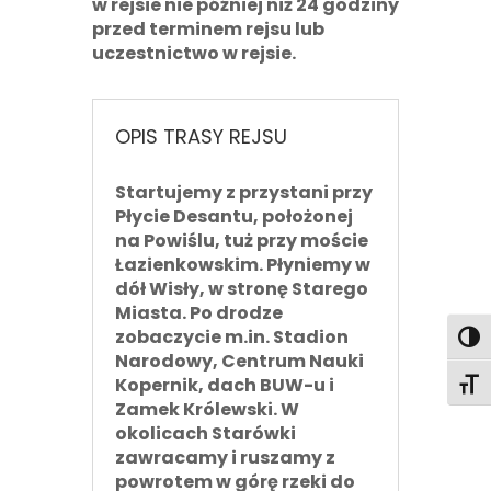
w rejsie nie później niż 24 godziny
przed terminem rejsu lub
uczestnictwo w rejsie.
OPIS TRASY REJSU
Startujemy z przystani przy
Płycie Desantu, położonej
na Powiślu, tuż przy moście
Łazienkowskim. Płyniemy
w
dół Wisły
, w stronę Starego
Miasta. Po drodze
zobaczycie m.in. Stadion
Toggl
Narodowy, Centrum Nauki
Kopernik, dach BUW-u i
Toggl
Zamek Królewski. W
okolicach Starówki
zawracamy i ruszamy z
powrotem
w górę rzeki
do