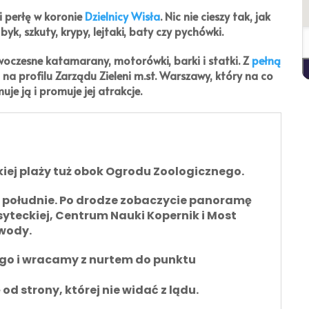
i perłę w koronie
Dzielnicy Wisła
. Nic nie cieszy tak, jak
byk, szkuty, krypy, lejtaki, baty czy pychówki.
czesne katamarany, motorówki, barki i statki. Z
pełną
a profilu Zarządu Zieleni m.st. Warszawy, który na co
uje ją i promuje jej atrakcje.
iej plaży tuż obok Ogrodu Zoologicznego.
 południe. Po drodze zobaczycie panoramę
syteckiej, Centrum Nauki Kopernik i Most
wody.
o i wracamy z nurtem do punktu
d strony, której nie widać z lądu.