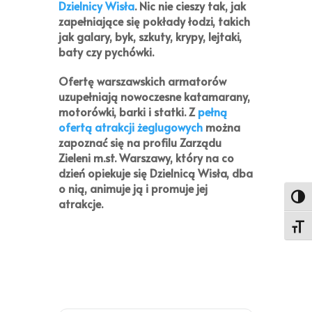
Dzielnicy Wisła
. Nic nie cieszy tak, jak
zapełniające się pokłady łodzi, takich
jak galary, byk, szkuty, krypy, lejtaki,
baty czy pychówki.
Ofertę warszawskich armatorów
uzupełniają nowoczesne katamarany,
motorówki, barki i statki. Z
pełną
ofertą atrakcji żeglugowych
można
zapoznać się na profilu Zarządu
Zieleni m.st. Warszawy, który na co
dzień opiekuje się Dzielnicą Wisła, dba
o nią, animuje ją i promuje jej
Toggl
atrakcje.
Toggl