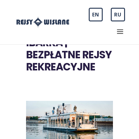
EN
RU
IBARKA |
BEZPŁATNE REJSY
REKREACYJNE