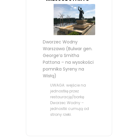
Dworzec Wodny
Warszawa (Bulwar gen.
George’a Smitha
Pattona – na wysokości
pomnika Syreny na
Wisłą)
UWAGA: wejście na
jednostkę przez
restaurację/barkę
Dworzec Wodny –
jednostki cumują od
strony rzeki.