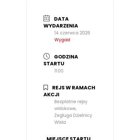
DATA
WYDARZENIA
14 czerwca 2026
Wygasł
GODZINA
STARTU
11:00
REJS W RAMACH
AKCJI
Bezpłatne rejsy
widokowe,
Żegluga Dzielnicy
Wisła
MIEJSCE STARTU