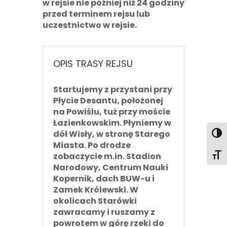
w rejsie nie później niż 24 godziny
przed terminem rejsu lub
uczestnictwo w rejsie.
OPIS TRASY REJSU
Startujemy z przystani przy
Płycie Desantu, położonej
na Powiślu, tuż przy moście
Łazienkowskim. Płyniemy
w
dół Wisły
, w stronę Starego
Toggl
Miasta. Po drodze
zobaczycie m.in. Stadion
Toggl
Narodowy, Centrum Nauki
Kopernik, dach BUW-u i
Zamek Królewski. W
okolicach Starówki
zawracamy i ruszamy z
powrotem
w górę rzeki
do