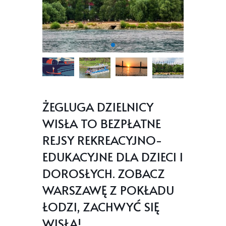
ŻEGLUGA DZIELNICY
WISŁA TO BEZPŁATNE
REJSY REKREACYJNO-
EDUKACYJNE DLA DZIECI I
DOROSŁYCH. ZOBACZ
WARSZAWĘ Z POKŁADU
ŁODZI, ZACHWYĆ SIĘ
WISŁĄ!