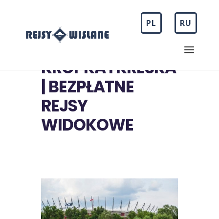
PL
RU
KROPKA I KRESKA
| BEZPŁATNE
REJSY
WIDOKOWE