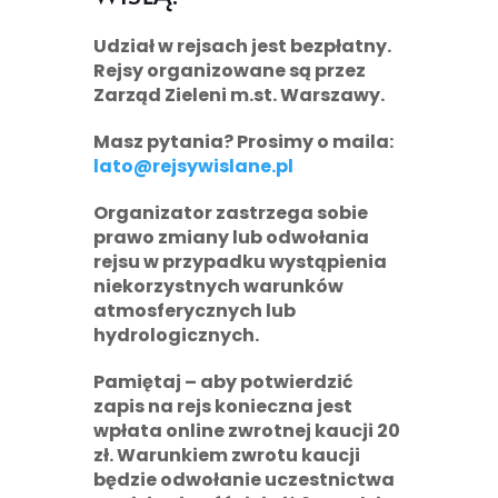
Udział w rejsach jest bezpłatny.
Rejsy organizowane są przez
Zarząd Zieleni m.st. Warszawy.
Masz pytania? Prosimy o maila:
lato@rejsywislane.pl
Organizator zastrzega sobie
prawo zmiany lub odwołania
rejsu w przypadku wystąpienia
niekorzystnych warunków
atmosferycznych lub
hydrologicznych.
Pamiętaj
– aby potwierdzić
zapis na rejs konieczna jest
wpłata online zwrotnej kaucji
20
zł
. Warunkiem zwrotu kaucji
będzie odwołanie uczestnictwa