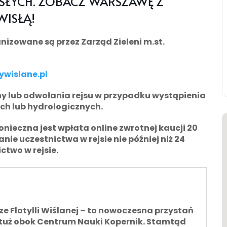
OSŁYCH. ZOBACZ WARSZAWĘ Z
WISŁĄ!
anizowane są przez Zarząd Zieleni m.st.
ywislane.pl
y lub odwołania rejsu w przypadku wystąpienia
h lub hydrologicznych.
konieczna jest wpłata online zwrotnej kaucji
20
ie uczestnictwa w rejsie nie później niż 24
ctwo w rejsie.
Flotylli Wiślanej – to nowoczesna przystań
 tuż obok Centrum Nauki Kopernik. Stamtąd