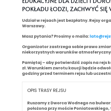
EDUKACYJNE DLA DZIECI I DOR
POKŁADU ŁODZI, ZACHWYĆ SIĘ 
Udział w rejsach jest bezpłatny. Rejsy org
Warszawy.
Masz pytania? Prosimy o maila:
lato@rejs
Organizator zastrzega sobie prawo zmian
niekorzystnych warunków atmosferycznyc
Pamiętaj
– aby potwierdzić zapis na rejs 
zł
. Warunkiem zwrotu kaucji będzie odwołan
godziny przed terminem rejsu lub uczestni
OPIS TRASY REJSU
Ruszamy z Dworca Wodnego na bulwarze 
położona przy moście Poniatowskiego,