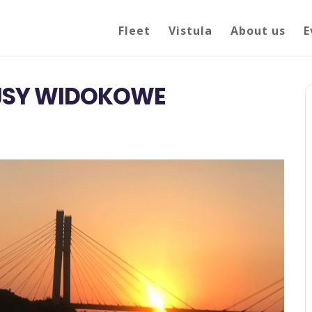
Fleet
Vistula
About us
E
EJSY WIDOKOWE