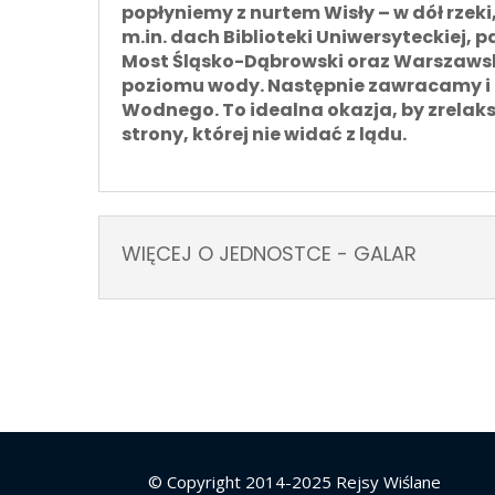
popłyniemy
z nurtem Wisły – w dół rzeki
m.in. dach Biblioteki Uniwersyteckiej,
Most Śląsko-Dąbrowski oraz Warszawską
poziomu wody. Następnie zawracamy i
Wodnego. To idealna okazja, by zrelak
strony, której nie widać z lądu.
WIĘCEJ O JEDNOSTCE - GALAR
© Copyright 2014-2025 Rejsy Wiślane