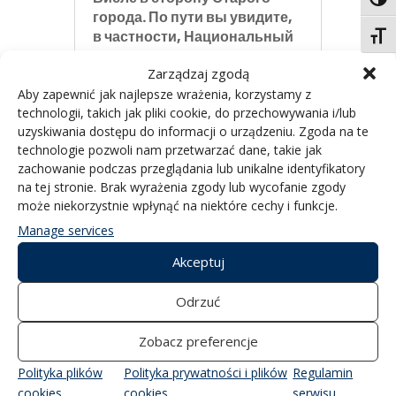
Пере
города. По пути вы увидите,
в частности, Национальный
Пере
стадион, Центр науки
Zarządzaj zgodą
Коперника, крышу
библиотеки Варшавского
Aby zapewnić jak najlepsze wrażenia, korzystamy z
technologii, takich jak pliki cookie, do przechowywania i/lub
университета и Королевский
uzyskiwania dostępu do informacji o urządzeniu. Zgoda na te
замок. В районе Старого
technologie pozwoli nam przetwarzać dane, takie jak
города разворачиваемся и
zachowanie podczas przeglądania lub unikalne identyfikatory
возвращаемся
вверх по реке
na tej stronie. Brak wyrażenia zgody lub wycofanie zgody
к Плите Десанта. Рейс — это
może niekorzystnie wpłynąć na niektóre cechy i funkcje.
отличная возможность
передохнуть и открыть для
Manage services
себя Варшаву с воды.
Akceptuj
Odrzuć
Zobacz preferencje
ПОДРОБНЕЕ О
Polityka plików
Polityka prywatności i plików
Regulamin
СУДНЕ — RYTMAN
cookies
cookies
serwisu